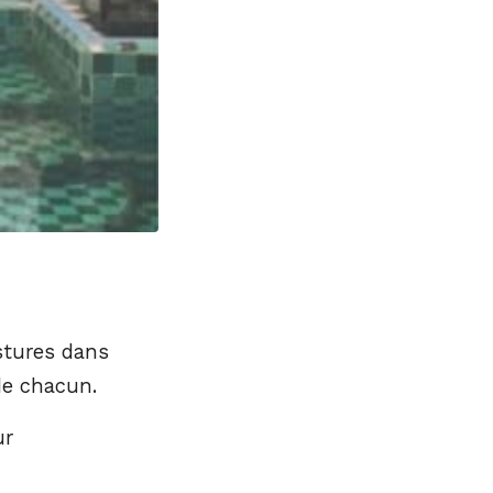
stures dans
 de chacun.
ur