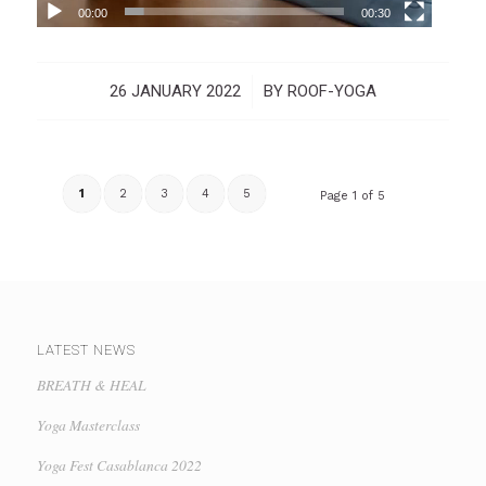
00:00
00:30
26 JANUARY 2022
/
BY
ROOF-YOGA
1
2
3
4
5
Page 1 of 5
LATEST NEWS
BREATH & HEAL
Yoga Masterclass
Yoga Fest Casablanca 2022